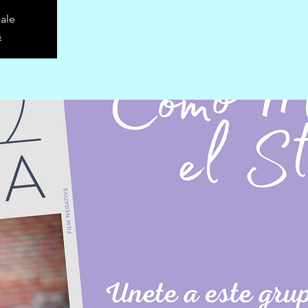
sale
s